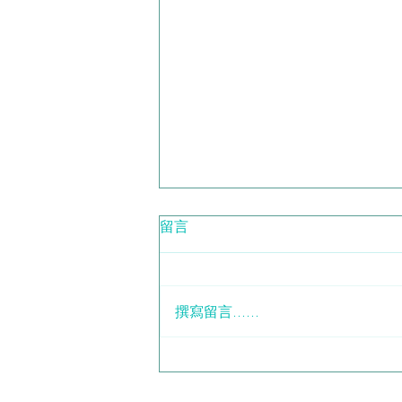
留言
撰寫留言......
霧化消毒有用？教你揀啱器材
進行大範圍空間消毒，省時省