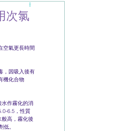
用次氯
在空氣更長時間
毒，因吸入後有
有機化合物
酸水作霧化的消
0-6.5，性質
水般高，霧化後
毒劑低。