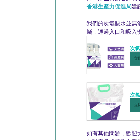
香港生產力促進局
建
我們的次氯酸水並無
屬，通過入口和吸入
次氯
立
次氯酸
立
如有其他問題，歡迎