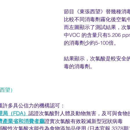
節目《東張西望》替幾種消
比較不同消毒劑霧化後空氣中
而左圖顯示了測試結果，次
中VOC 的含量只有5.206 
的消毒劑少約5-100倍。
結果顯示，次氯酸是較安全
毒的消毒劑。
東張西望）
獲許多具公信力的機構認可：
局（FDA）
認證次氯酸對人體及動物無害，及可與食物
濟產業省和消費者廳
證實次氯酸有效殺滅新型冠狀病毒
酸性次氯酸水能作為食物添加品使用 (日本官報 3378期