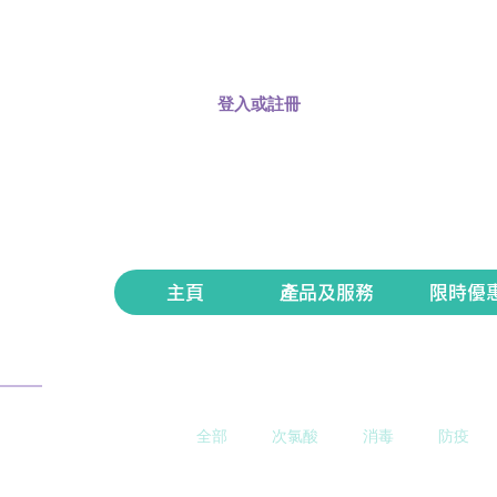
登入或註冊
主頁
產品及服務
限時優
全部
次氯酸
消毒
防疫