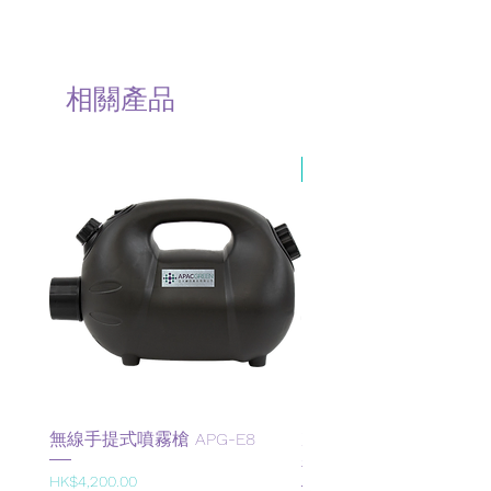
相關產品
熱賣
無線手提式噴霧槍 APG-E8
次氯酸 (HClO) 噴霧消毒劑
補充裝 （30ppm)
價格
HK$4,200.00